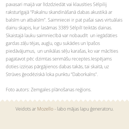
pavasari maijā var līdzdziedāt vai klausīties Sēlpilij
raksturīgajā “Pakalnu skandināšanā dabas akustikā ar
balsīm un atbalsīm”. Saimniecei ir pat pašai savs virtuālais
dainu skapis, kur lasāmas 3389 Sēlpilī teiktās dainas.
Skaistajā lauku saimniecībā var nobaudīt un iegādāties
gardas zāļu tējas, augļu, ogu sukādes un īpašos
piedāvājumus, un unikālas sēļu karašas, ko var mācīties
pagatavot pēc dzimtas senmāšu receptes.Iespējams
doties izziņas pārgājienos dabas takās, tai skaitā, uz
Strūves ģeodēziskā loka punktu “Daborkalns".
Foto autors: Zemgales plānošanas reģions.
Veidots ar
Mozello
- labo mājas lapu ģeneratoru.