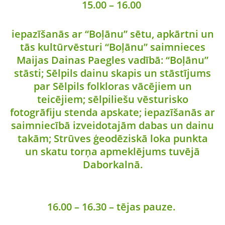
15.00 – 16.00
iepazīšanās ar “Boļānu” sētu, apkārtni un
tās kultūrvēsturi “Boļānu” saimnieces
Maijas Dainas Paegles vadībā: “Boļānu”
stāsti; Sēlpils dainu skapis un stāstījums
par Sēlpils folkloras vācējiem un
teicējiem; sēlpiliešu vēsturisko
fotogrāfiju stenda apskate; iepazīšanās ar
saimniecībā izveidotajām dabas un dainu
takām; Strūves ģeodēziskā loka punkta
un skatu torņa apmeklējums tuvējā
Daborkalnā.
16.00 – 16.30 – tējas pauze.